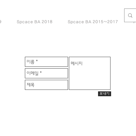
9
Spcace BA 2018
Spcace BA 2015~2017
보내기